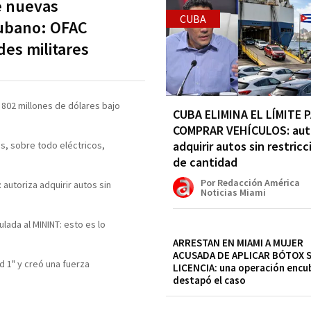
e nuevas
CUBA
cubano: OFAC
des militares
 802 millones de dólares bajo
CUBA ELIMINA EL LÍMITE 
COMPRAR VEHÍCULOS: aut
adquirir autos sin restricc
os, sobre todo eléctricos,
de cantidad
Por Redacción América
utoriza adquirir autos sin
Noticias Miami
lada al MININT: esto es lo
ARRESTAN EN MIAMI A MUJER
ACUSADA DE APLICAR BÓTOX S
d 1" y creó una fuerza
LICENCIA: una operación encu
destapó el caso