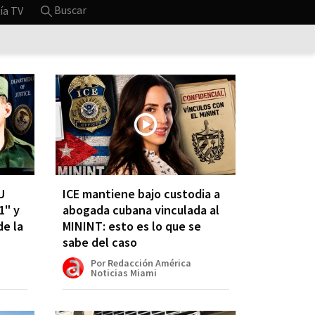
Buscar
ía TV
U
ICE mantiene bajo custodia a
1" y
abogada cubana vinculada al
de la
MININT: esto es lo que se
sabe del caso
Por Redacción América
Noticias Miami