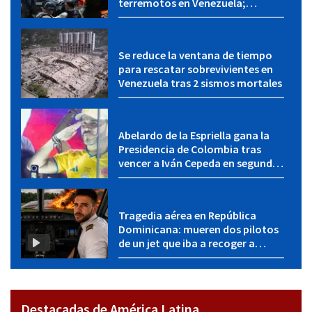
terremotos en Venezuela;
muertos suben a 1.430
Se reduce la ventana de tiempo
para rescatar sobrevivientes en
Venezuela tras 2 sismos mortales
Abelardo de la Espriella gana la
Presidencia de Colombia tras
vencer a Iván Cepeda en segunda
vuelta electoral
Tragedia aérea en República
Dominicana: mueren dos pilotos
de un jet que iba a recoger a
Yadier Molina
Destacadas de América Latina