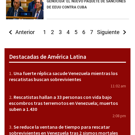
GENOCIDA" EL NUEVO PAQUETE DE SANCIONES
DE EEUU CONTRA CUBA
Anterior
1
2
3
4
5
6
7
Siguiente
8
9
10
11
Destacadas de América Latina
Una fuerte réplica sacude Venezuela mientras los
rescatistas buscan sobrevivientes
11:02 am
Rescatistas hallan a 33 personas con vida bajo
escombros tras terremotos en Venezuela; muertos
suben a 1.430
2:08 pm
Se reduce la ventana de tiempo para rescatar
sobrevivientes en Venezuela tras 2 sismos mortales