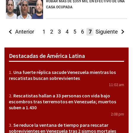
ROBAR MÁS DE $359 MIL EN EFECTIVO DE UNA
CASA OCUPADA
Anterior
1
2
3
4
5
6
7
Siguiente
8
9
10
11
Destacadas de América Latina
Una fuerte réplica sacude Venezuela mientras los
rescatistas buscan sobrevivientes
11:02 am
Rescatistas hallan a 33 personas con vida bajo
escombros tras terremotos en Venezuela; muertos
suben a 1.430
2:08 pm
Se reduce la ventana de tiempo para rescatar
sobrevivientes en Venezuela tras 2 sismos mortales