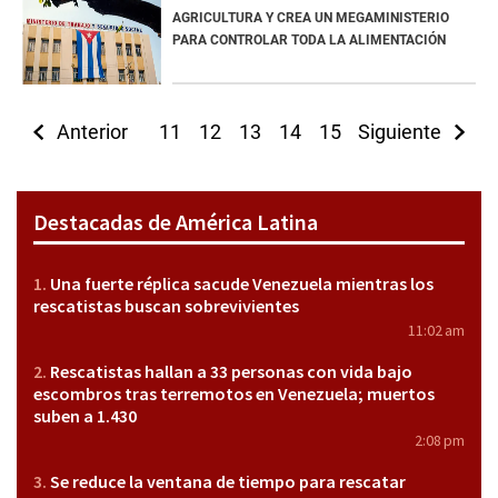
AGRICULTURA Y CREA UN MEGAMINISTERIO
PARA CONTROLAR TODA LA ALIMENTACIÓN
Anterior
11
12
13
14
15
Siguiente
16
17
18
1
Destacadas de América Latina
Una fuerte réplica sacude Venezuela mientras los
rescatistas buscan sobrevivientes
11:02 am
Rescatistas hallan a 33 personas con vida bajo
escombros tras terremotos en Venezuela; muertos
suben a 1.430
2:08 pm
Se reduce la ventana de tiempo para rescatar