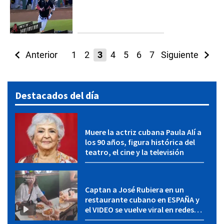
Anterior
1
2
3
4
5
6
7
Siguiente
8
9
10
11
Destacados del día
Muere la actriz cubana Paula Alí a
los 90 años, figura histórica del
teatro, el cine y la televisión
Captan a José Rubiera en un
restaurante cubano en ESPAÑA y
el VIDEO se vuelve viral en redes
sociales