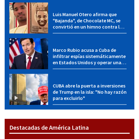
Luis Manuel Otero afirma que
"Bajanda", de Chocolate MC, se
convirtió en un himno contra la
dictadura cubana
Marco Rubio acusa a Cuba de
infiltrar espías sistemáticamente
en Estados Unidos y operar una
red de influencia
CUBA abre la puerta a inversiones
de Trump en la isla: "No hay razón
para excluirlo"
Destacadas de América Latina