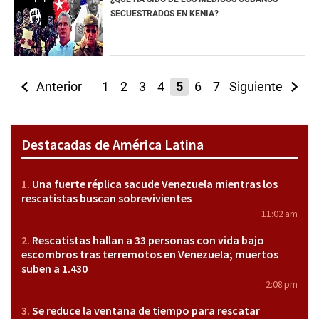
SECUESTRADOS EN KENIA?
Anterior
1
2
3
4
5
6
7
Siguiente
8
9
10
11
Destacadas de América Latina
Una fuerte réplica sacude Venezuela mientras los
rescatistas buscan sobrevivientes
11:02 am
Rescatistas hallan a 33 personas con vida bajo
escombros tras terremotos en Venezuela; muertos
suben a 1.430
2:08 pm
Se reduce la ventana de tiempo para rescatar