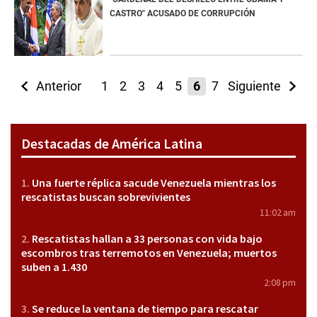
CASTRO" ACUSADO DE CORRUPCIÓN
Anterior
1
2
3
4
5
6
7
Siguiente
8
9
10
11
Destacadas de América Latina
Una fuerte réplica sacude Venezuela mientras los
rescatistas buscan sobrevivientes
11:02 am
Rescatistas hallan a 33 personas con vida bajo
escombros tras terremotos en Venezuela; muertos
suben a 1.430
2:08 pm
Se reduce la ventana de tiempo para rescatar