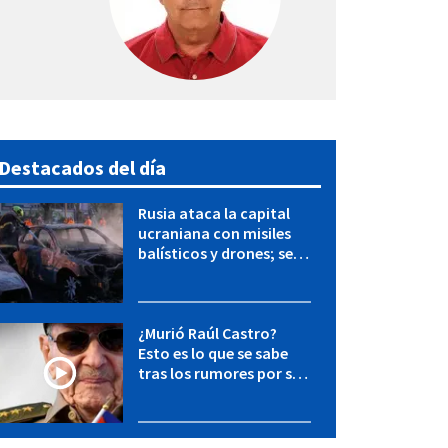
Destacados del día
Rusia ataca la capital
ucraniana con misiles
balísticos y drones; se
reportan 3 muertos
¿Murió Raúl Castro?
Esto es lo que se sabe
tras los rumores por su
ausencia en actos
públicos en Cuba