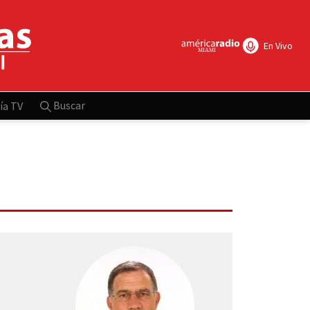
En Vivo
Buscar
ía TV