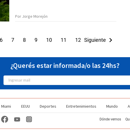
Por Jorge Morejón
6
7
8
9
10
11
12
Siguiente
13
14
¿Querés estar informada/o las 24hs?
Miami
EEUU
Deportes
Entretenimientos
Mundo
A
Dónde vernos
Qu