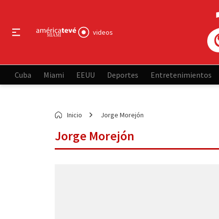
videos
Cuba
Miami
EEUU
Deportes
Entretenimientos
Inicio
Jorge Morejón
Jorge Morejón