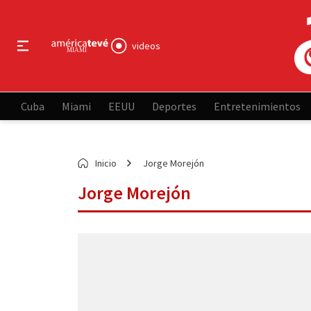
videos
Cuba
Miami
EEUU
Deportes
Entretenimientos
Inicio
Jorge Morejón
Jorge Morejón