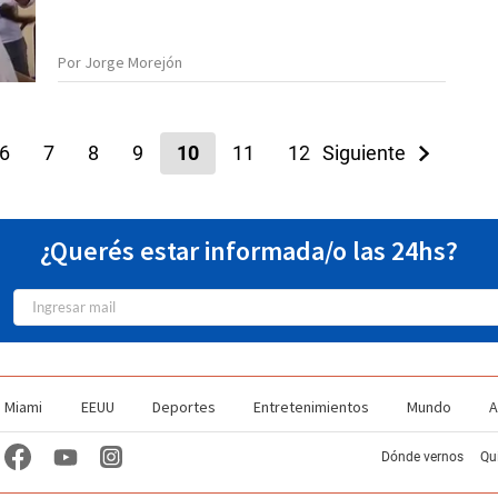
Por Jorge Morejón
6
7
8
9
10
11
12
Siguiente
13
14
¿Querés estar informada/o las 24hs?
Miami
EEUU
Deportes
Entretenimientos
Mundo
A
Dónde vernos
Qu