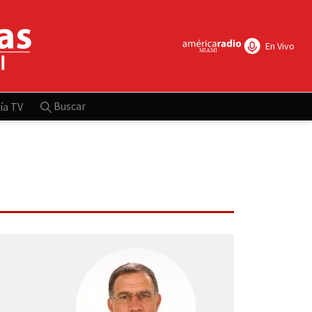
En Vivo
Buscar
ía TV