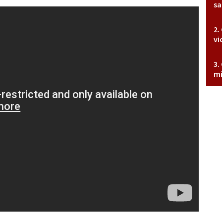
sa
vi
mi