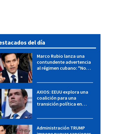
estacados del día
Marco Rubio lanza una
contundente advertencia
al régimen cubano: "No
hay válvulas de escape"
AXIOS: EEUU explora una
coalición para una
transición política en
Cuba y Marco Rubio habla
con "Raulito" Castro
Administración TRUMP
impone nuevas sanciones