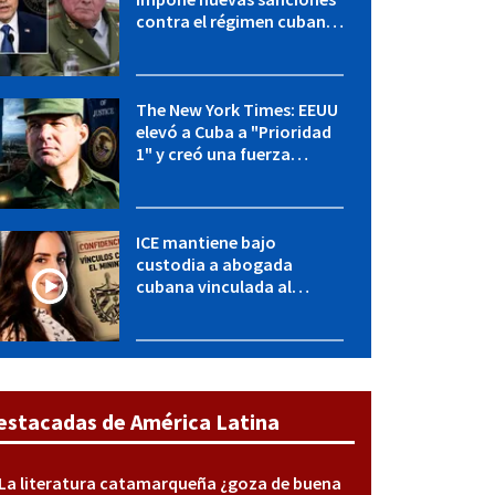
contra el régimen cubano:
OFAC incluye a López Miera
y entidades militares
The New York Times: EEUU
elevó a Cuba a "Prioridad
1" y creó una fuerza
especial de la CIA
ICE mantiene bajo
custodia a abogada
cubana vinculada al
MININT: esto es lo que se
sabe del caso
estacadas de América Latina
La literatura catamarqueña ¿goza de buena