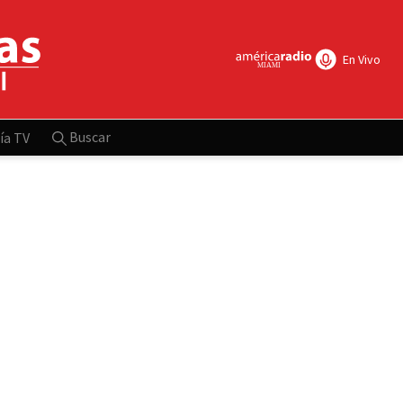
En Vivo
Buscar
ía TV