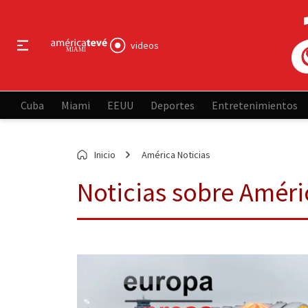
videos
Cuba
Miami
EEUU
Deportes
Entretenimientos
Inicio
América Noticias
Noticias sobre Améri