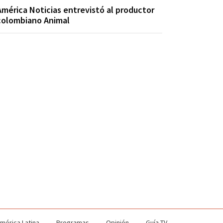
América Noticias entrevistó al productor
colombiano Animal
mérica Latina
Programas
Opinión
Guía TV