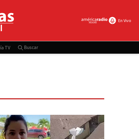
En Vivo
Buscar
ía TV