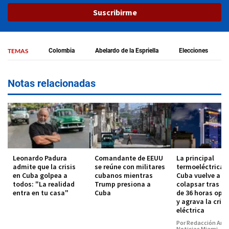
Suscribirme
TEMAS
Colombia
Abelardo de la Espriella
Elecciones
Notas relacionadas
Leonardo Padura
Comandante de EEUU
La principal
admite que la crisis
se reúne con militares
termoeléctrica 
en Cuba golpea a
cubanos mientras
Cuba vuelve a
todos: "La realidad
Trump presiona a
colapsar tras m
entra en tu casa"
Cuba
de 36 horas oper
y agrava la crisi
eléctrica
Por Redacción Amé
Noticias Miami