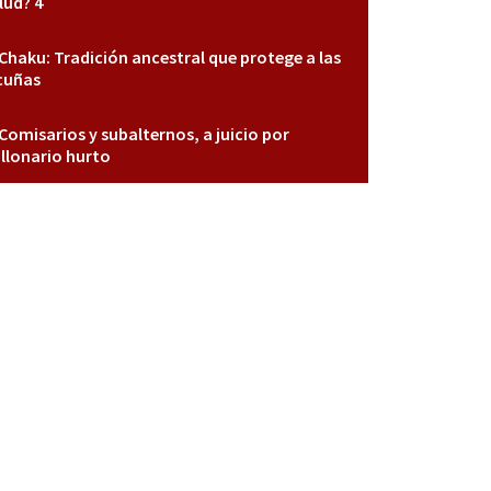
lud? 4
Chaku: Tradición ancestral que protege a las
cuñas
Comisarios y subalternos, a juicio por
llonario hurto