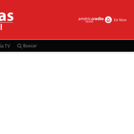
En Vivo
Buscar
ía TV