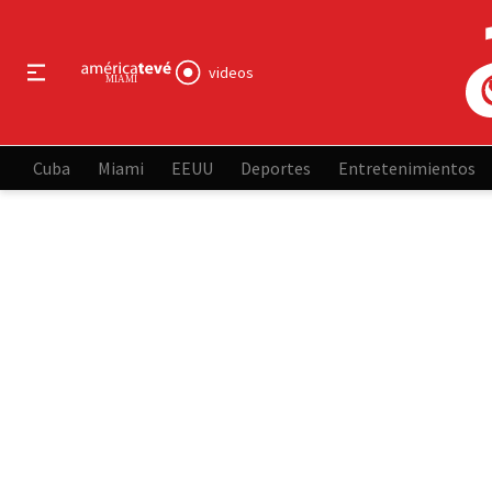
videos
Cuba
Miami
EEUU
Deportes
Entretenimientos