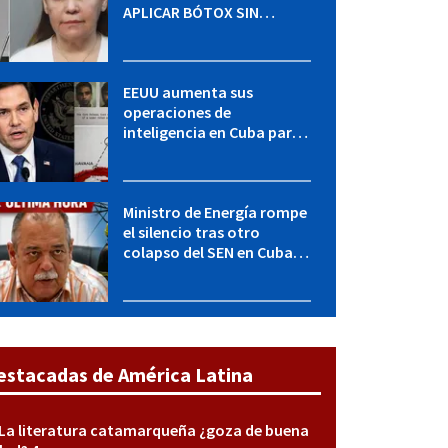
APLICAR BÓTOX SIN
LICENCIA: una operación
encubierta destapó el
caso
EEUU aumenta sus
operaciones de
inteligencia en Cuba para
elevar la presión sobre el
régimen, según POLITICO
Ministro de Energía rompe
el silencio tras otro
colapso del SEN en Cuba:
"Seguimos adelante con
mucho empeño"
estacadas de América Latina
La literatura catamarqueña ¿goza de buena