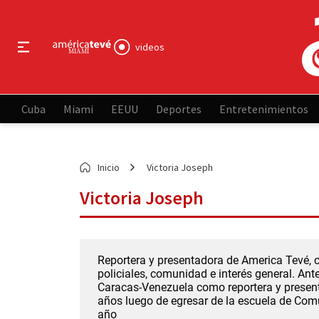
videos
Cuba
Miami
EEUU
Deportes
Entretenimientos
Inicio
Victoria Joseph
Victoria Joseph
Reportera y presentadora de America Tevé, c
policiales, comunidad e interés general. An
Caracas-Venezuela como reportera y presenta
años luego de egresar de la escuela de Comu
año