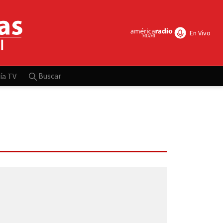
En Vivo
Buscar
ía TV