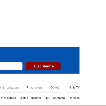
53
54
55
56
57
58
59
60
Suscribirme
mérica Latina
Programas
Opinión
Guía TV
ienes somos
Reglas Concurso
RSS
Contacto
Empleos