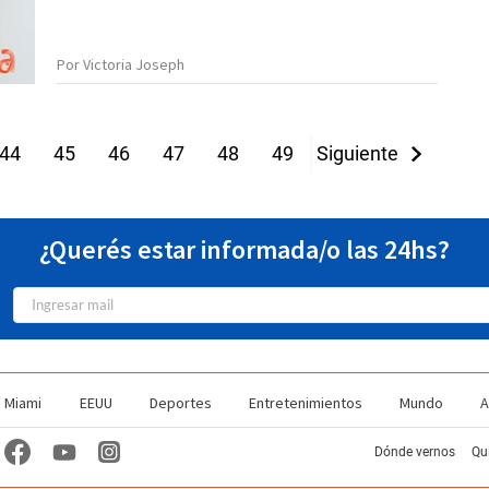
Por Victoria Joseph
44
45
46
47
48
49
Siguiente
50
51
52
¿Querés estar informada/o las 24hs?
Miami
EEUU
Deportes
Entretenimientos
Mundo
A
Dónde vernos
Qu