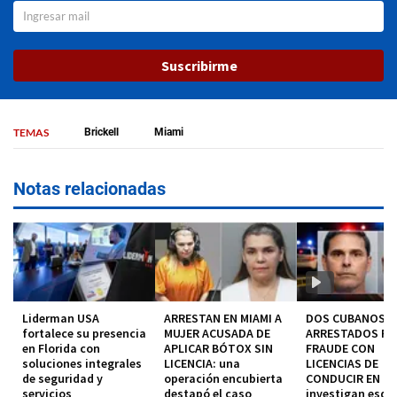
Suscribirme
TEMAS
Brickell
Miami
Notas relacionadas
Liderman USA
ARRESTAN EN MIAMI A
DOS CUBANOS
fortalece su presencia
MUJER ACUSADA DE
ARRESTADOS P
en Florida con
APLICAR BÓTOX SIN
FRAUDE CON
soluciones integrales
LICENCIA: una
LICENCIAS DE
de seguridad y
operación encubierta
CONDUCIR EN MI
servicios
destapó el caso
investigan esq