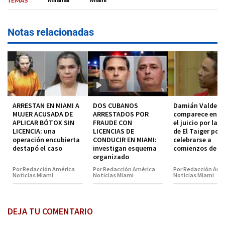
TEMAS
Miramar
Miami
Notas relacionadas
ARRESTAN EN MIAMI A
DOS CUBANOS
Damián Valdez
MUJER ACUSADA DE
ARRESTADOS POR
comparece en co
APLICAR BÓTOX SIN
FRAUDE CON
el juicio por la 
LICENCIA: una
LICENCIAS DE
de El Taiger pod
operación encubierta
CONDUCIR EN MIAMI:
celebrarse a
destapó el caso
investigan esquema
comienzos de 2
organizado
Por Redacción América
Por Redacción América
Por Redacción Amé
Noticias Miami
Noticias Miami
Noticias Miami
DEJA TU COMENTARIO