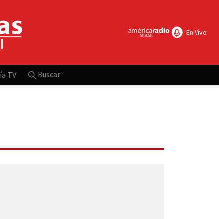
En Vivo
Buscar
ía TV