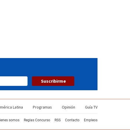
54
55
56
57
58
59
60
61
Suscribirme
mérica Latina
Programas
Opinión
Guía TV
ienes somos
Reglas Concurso
RSS
Contacto
Empleos