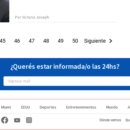
Por Victoria Joseph
45
46
47
48
49
50
Siguiente
51
52
53
¿Querés estar informada/o las 24hs?
Miami
EEUU
Deportes
Entretenimientos
Mundo
A
Dónde vernos
Qu