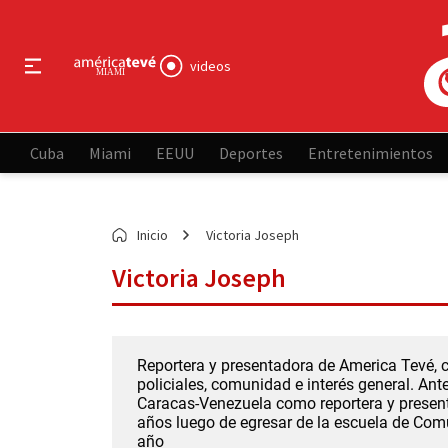
videos
Cuba
Miami
EEUU
Deportes
Entretenimientos
Inicio
Victoria Joseph
Victoria Joseph
Reportera y presentadora de America Tevé, c
policiales, comunidad e interés general. An
Caracas-Venezuela como reportera y presenta
años luego de egresar de la escuela de Comu
año