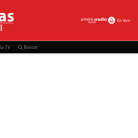
En Vivo
Buscar
ía TV