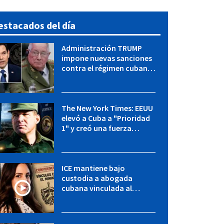
estacados del día
Administración TRUMP
impone nuevas sanciones
contra el régimen cubano:
OFAC incluye a López Miera
y entidades militares
The New York Times: EEUU
elevó a Cuba a "Prioridad
1" y creó una fuerza
especial de la CIA
ICE mantiene bajo
custodia a abogada
cubana vinculada al
MININT: esto es lo que se
sabe del caso