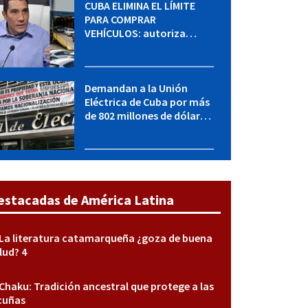
CUBA ELIMINA EL LÍMITE
PARA COMPRAR
VEHÍCULOS: autoriza
adquirir autos sin
restricción de cantidad
Demandan a la Unión
Eléctrica de Cuba por más
de 802 millones de dólares
bajo la Ley Helms-Burton
estacadas de América Latina
La literatura catamarqueña ¿goza de buena
lud? 4
Chaku: Tradición ancestral que protege a las
cuñas