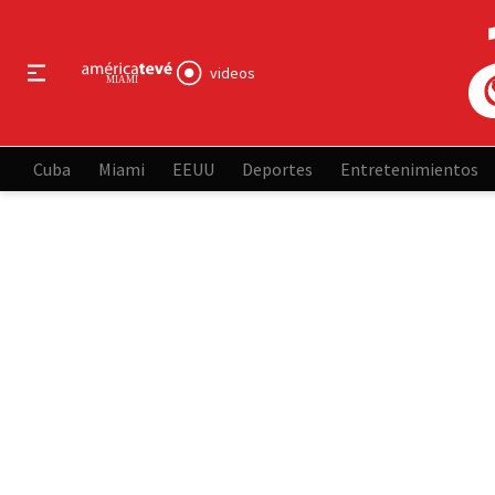
videos
Cuba
Miami
EEUU
Deportes
Entretenimientos