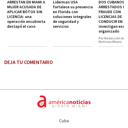
ARRESTAN EN MIAMI A
Liderman USA
DOS CUBANOS
MUJER ACUSADA DE
fortalece su presencia
ARRESTADOS P
APLICAR BÓTOX SIN
en Florida con
FRAUDE CON
LICENCIA: una
soluciones integrales
LICENCIAS DE
operación encubierta
de seguridad y
CONDUCIR EN MI
destapó el caso
servicios
investigan esq
organizado
Por Redacción Amé
Noticias Miami
DEJA TU COMENTARIO
Cuba