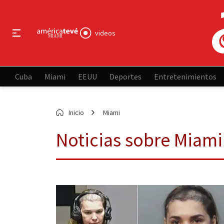
videos
Cuba
Miami
EEUU
Deportes
Entretenimientos
Inicio
Miami
Noticias sobre Miami