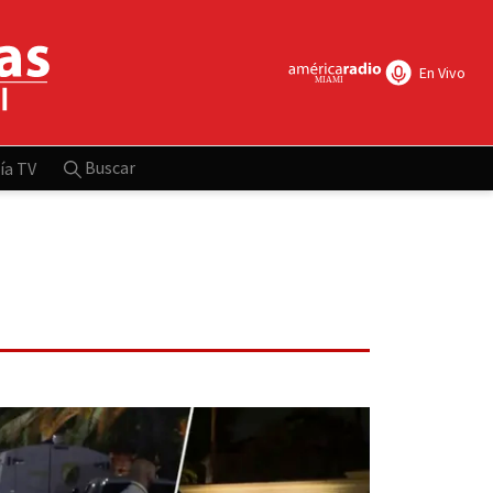
En Vivo
Buscar
ía TV