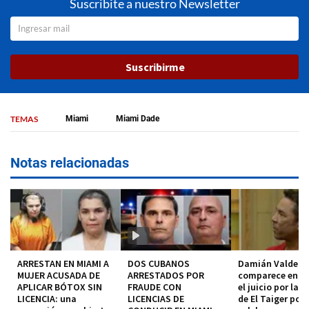
Suscribite a nuestro Newsletter
Suscribirme
TEMAS
Miami
Miami Dade
Notas relacionadas
ARRESTAN EN MIAMI A
DOS CUBANOS
Damián Valdez
MUJER ACUSADA DE
ARRESTADOS POR
comparece en co
APLICAR BÓTOX SIN
FRAUDE CON
el juicio por la 
LICENCIA: una
LICENCIAS DE
de El Taiger pod