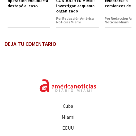
operación encubierta
CONDUCIR EN MIAMI:
celebrarse a
destapó el caso
investigan esquema
comienzos de 2
organizado
Por Redacción América
Por Redacción Amé
Noticias Miami
Noticias Miami
DEJA TU COMENTARIO
Cuba
Miami
EEUU