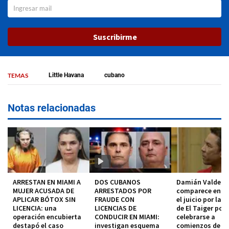
Suscribirme
TEMAS
Little Havana
cubano
Notas relacionadas
ARRESTAN EN MIAMI A
DOS CUBANOS
Damián Valdez
MUJER ACUSADA DE
ARRESTADOS POR
comparece en co
APLICAR BÓTOX SIN
FRAUDE CON
el juicio por la 
LICENCIA: una
LICENCIAS DE
de El Taiger pod
operación encubierta
CONDUCIR EN MIAMI:
celebrarse a
destapó el caso
investigan esquema
comienzos de 2