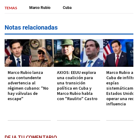
TEMAS
Marco Rubio
Cuba
Notas relacionadas
Marco Rubio lanza
AXIOS: EEUU explora
Marco Rubio acu
una contundente
una coalición para
Cuba de infiltrar
advertencia al
una transición
espías
régimen cubano: "No
política en Cuba y
sistemáticamen
hay válvulas de
Marco Rubio habla
Estados Unidos 
escape"
con "Raulito" Castro
operar una red d
influencia
DEJA TU COMENTARIO