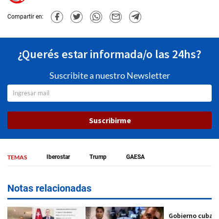
Compartir en:
¿Querés estar informada/o las 24hs?
Suscribite a nuestro Newsletter
Suscribirme
TEMAS
Iberostar
Trump
GAESA
Notas relacionadas
Gobierno cuban