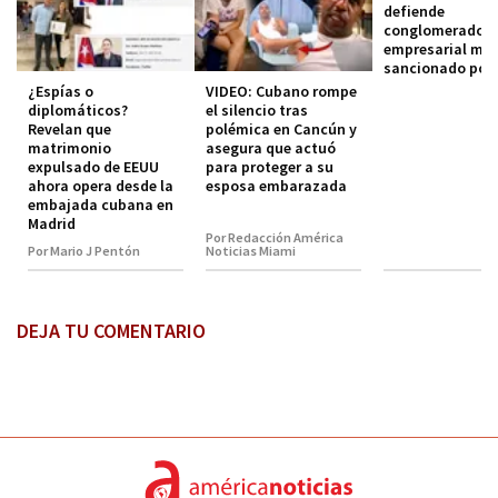
defiende
conglomerado
empresarial mili
sancionado por
¿Espías o
VIDEO: Cubano rompe
diplomáticos?
el silencio tras
Revelan que
polémica en Cancún y
matrimonio
asegura que actuó
expulsado de EEUU
para proteger a su
ahora opera desde la
esposa embarazada
embajada cubana en
Madrid
Por Redacción América
Por Mario J Pentón
Noticias Miami
DEJA TU COMENTARIO