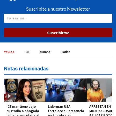
Suscribite a nuestro Newsletter
Suscribirme
TEMAS
ICE
cubano
Florida
Notas relacionadas
ICE mantiene bajo
Liderman USA
ARRESTAN EN MI
custodia a abogada
fortalece su presencia
MUJER ACUSADA
cubana vinculada al
en Florida con
APLICAR BÓTOX 