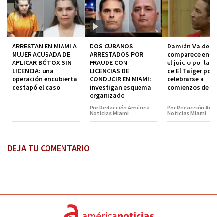
ARRESTAN EN MIAMI A
DOS CUBANOS
Damián Valdez
MUJER ACUSADA DE
ARRESTADOS POR
comparece en co
APLICAR BÓTOX SIN
FRAUDE CON
el juicio por la 
LICENCIA: una
LICENCIAS DE
de El Taiger pod
operación encubierta
CONDUCIR EN MIAMI:
celebrarse a
destapó el caso
investigan esquema
comienzos de 2
organizado
Por Redacción América
Por Redacción Amé
Noticias Miami
Noticias Miami
DEJA TU COMENTARIO