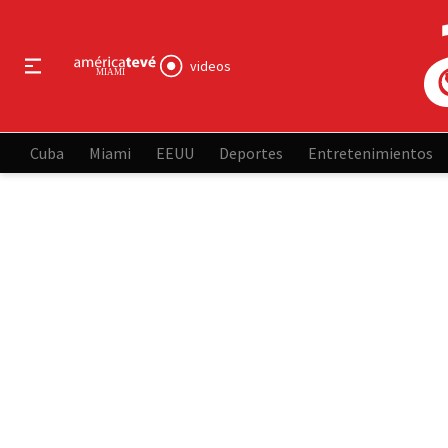
videos
Cuba
Miami
EEUU
Deportes
Entretenimientos