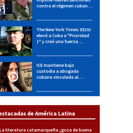
contra el régimen cubano:
OFAC incluye a López Miera
y entidades militares
The New York Times: EEUU
elevó a Cuba a "Prioridad
1" y creó una fuerza
especial de la CIA
ICE mantiene bajo
custodia a abogada
cubana vinculada al
MININT: esto es lo que se
sabe del caso
estacadas de América Latina
La literatura catamarqueña ¿goza de buena