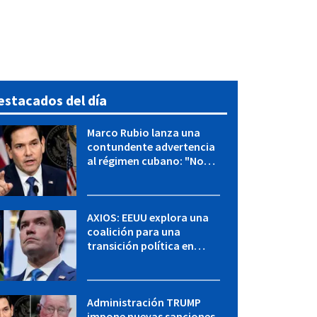
estacados del día
Marco Rubio lanza una
contundente advertencia
al régimen cubano: "No
hay válvulas de escape"
AXIOS: EEUU explora una
coalición para una
transición política en
Cuba y Marco Rubio habla
con "Raulito" Castro
Administración TRUMP
impone nuevas sanciones