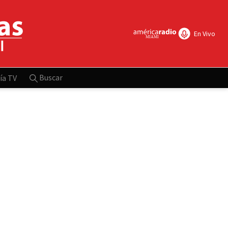
En Vivo
Buscar
ía TV