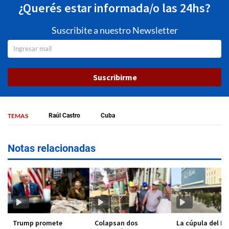
¿Querés estar informada/o las 24hs?
Suscribite a nuestro Newsletter
Suscribirme
TEMAS
Raúl Castro
Cuba
Notas relacionadas
Trump promete
Colapsan dos
La cúpula del M