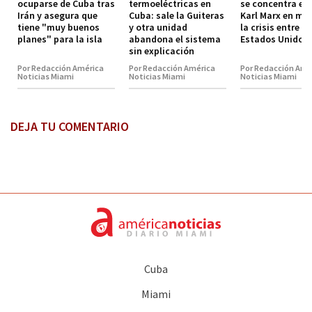
ocuparse de Cuba tras
termoeléctricas en
se concentra en 
Irán y asegura que
Cuba: sale la Guiteras
Karl Marx en me
tiene "muy buenos
y otra unidad
la crisis entre C
planes" para la isla
abandona el sistema
Estados Unidos
sin explicación
Por Redacción América
Por Redacción América
Por Redacción Amé
Noticias Miami
Noticias Miami
Noticias Miami
DEJA TU COMENTARIO
Cuba
Miami