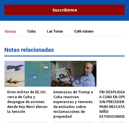
Suscribirme
TEMAS
Cuba
Las Tunas
Café cubano
Notas relacionadas
Dron militar de EE.UU.
Amenazas de Trump a
FBI DESPLIEGA 
cerca de Cuba y
Cuba reavivan
A CUBA EN OPER
despegue de aviones
esperanzas y temores
SIN PRECEDENT
desde Key West elevan
de exiliados sobre
PARA RESCATAR 
la tensión
reclamaciones de
NIÑO
propiedad
ESTADOUNIDEN