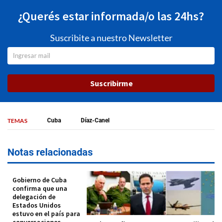
¿Querés estar informada/o las 24hs?
Suscribite a nuestro Newsletter
Suscribirme
TEMAS
Cuba
Díaz-Canel
Notas relacionadas
Gobierno de Cuba
confirma que una
delegación de
Estados Unidos
estuvo en el país para
conversaciones