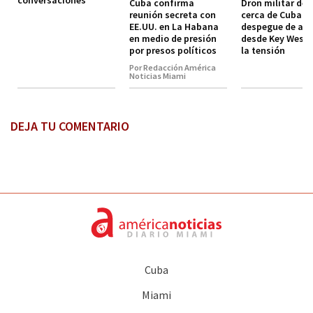
Cuba confirma
Dron militar de 
reunión secreta con
cerca de Cuba y
EE.UU. en La Habana
despegue de avi
en medio de presión
desde Key West 
por presos políticos
la tensión
Por Redacción América
Noticias Miami
DEJA TU COMENTARIO
Cuba
Miami