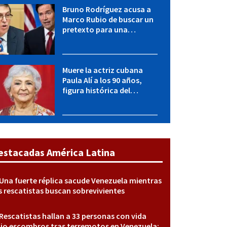
Bruno Rodríguez acusa a
Marco Rubio de buscar un
pretexto para una
agresión militar contra
Cuba
Muere la actriz cubana
Paula Alí a los 90 años,
figura histórica del
teatro, el cine y la
televisión
estacadas América Latina
Una fuerte réplica sacude Venezuela mientras
s rescatistas buscan sobrevivientes
Rescatistas hallan a 33 personas con vida
jo escombros tras terremotos en Venezuela;