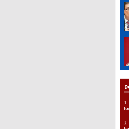
D
lo
ba