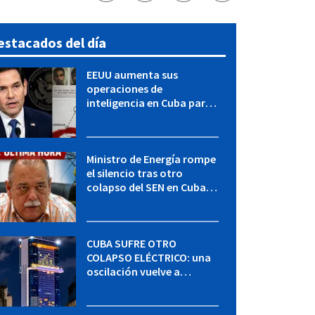
estacados del día
EEUU aumenta sus
operaciones de
inteligencia en Cuba para
elevar la presión sobre el
régimen, según POLITICO
Ministro de Energía rompe
el silencio tras otro
colapso del SEN en Cuba:
"Seguimos adelante con
mucho empeño"
CUBA SUFRE OTRO
COLAPSO ELÉCTRICO: una
oscilación vuelve a
desconectar el Sistema
Eléctrico Nacional