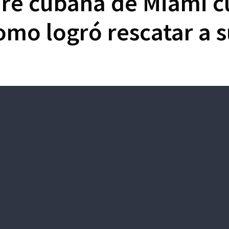
e cubana de Miami cu
omo logró rescatar a su