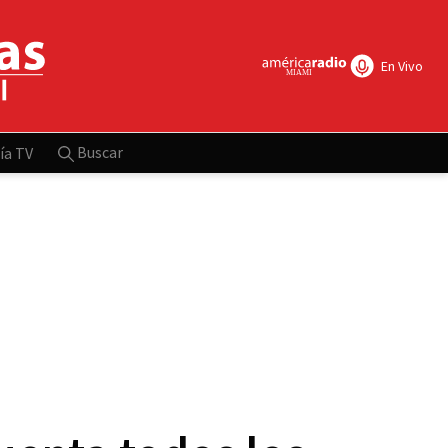
En Vivo
Buscar
ía TV