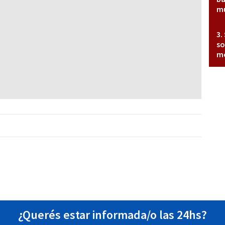
mu
so
mo
¿Querés estar informada/o las 24hs?