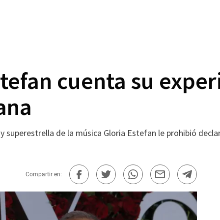
stefan cuenta su exper
iana
 superestrella de la música Gloria Estefan le prohibió decla
Compartir en: