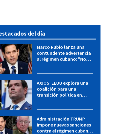
estacados del día
Marco Rubio lanza una
contundente advertencia
al régimen cubano: "No
hay válvulas de escape"
AXIOS: EEUU explora una
coalición para una
transición política en
Cuba y Marco Rubio habla
con "Raulito" Castro
Administración TRUMP
impone nuevas sanciones
contra el régimen cubano: