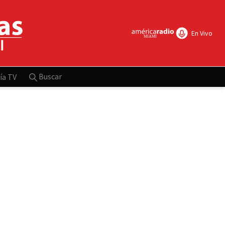
En Vivo
Buscar
ía TV