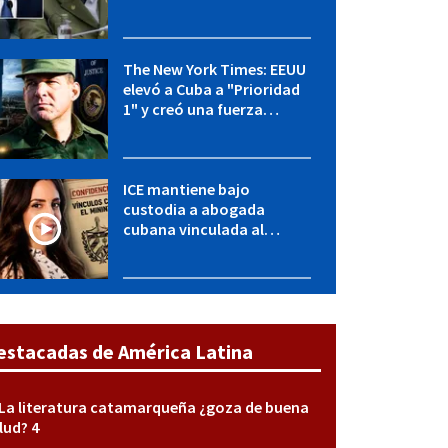
OFAC incluye a López Miera
y entidades militares
The New York Times: EEUU
elevó a Cuba a "Prioridad
1" y creó una fuerza
especial de la CIA
ICE mantiene bajo
custodia a abogada
cubana vinculada al
MININT: esto es lo que se
sabe del caso
estacadas de América Latina
La literatura catamarqueña ¿goza de buena
lud? 4