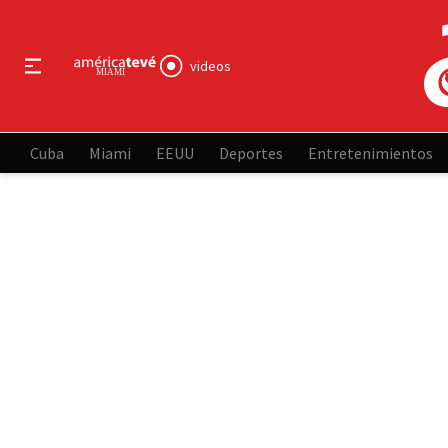
videos
Cuba
Miami
EEUU
Deportes
Entretenimientos