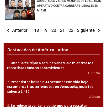
ARRESTADOS VARIOS MENORES DE EDAD, TRAS
OPERATIVO CONTRA CARRERAS ILEGALES EN
MIAMI
Anterior
18
19
20
21
22
Siguiente
23
24
25
2
Destacadas de América Latina
Una fuerte réplica sacude Venezuela mientras los
rescatistas buscan sobrevivientes
11:02 am
Rescatistas hallan a 33 personas con vida bajo
escombros tras terremotos en Venezuela; muertos
suben a 1.430
2:08 pm
Se reduce la ventana de tiempo para rescatar