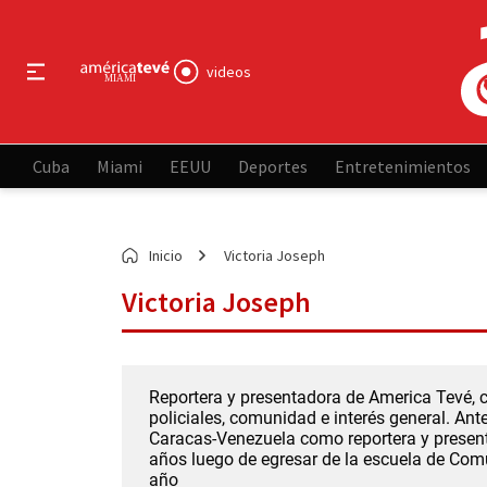
videos
Cuba
Miami
EEUU
Deportes
Entretenimientos
Inicio
Victoria Joseph
Victoria Joseph
Reportera y presentadora de America Tevé, c
policiales, comunidad e interés general. An
Caracas-Venezuela como reportera y presenta
años luego de egresar de la escuela de Comu
año