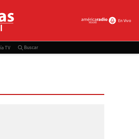
En Vivo
Buscar
ía TV