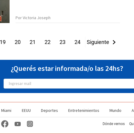
Por Victoria Joseph
19
20
21
22
23
24
Siguiente
25
26
27
¿Querés estar informada/o las 24hs?
Miami
EEUU
Deportes
Entretenimientos
Mundo
A
Dónde vernos
Qu