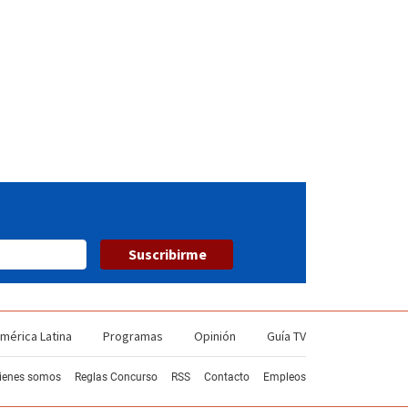
28
29
30
31
32
33
34
35
Suscribirme
mérica Latina
Programas
Opinión
Guía TV
ienes somos
Reglas Concurso
RSS
Contacto
Empleos