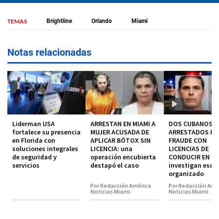
TEMAS
Brightline
Orlando
Miami
Notas relacionadas
Liderman USA
ARRESTAN EN MIAMI A
DOS CUBANOS
fortalece su presencia
MUJER ACUSADA DE
ARRESTADOS P
en Florida con
APLICAR BÓTOX SIN
FRAUDE CON
soluciones integrales
LICENCIA: una
LICENCIAS DE
de seguridad y
operación encubierta
CONDUCIR EN MI
servicios
destapó el caso
investigan esq
organizado
Por Redacción América
Por Redacción Amé
Noticias Miami
Noticias Miami