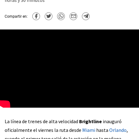
horas y 30 minutos
Compartir en:
La línea de trenes de alta velocidad
Brightline
inauguró
oficialmente el viernes la ruta desde
Miami
hasta
Orlando
,
cuando el primer tren salió de la estación en la mañana.