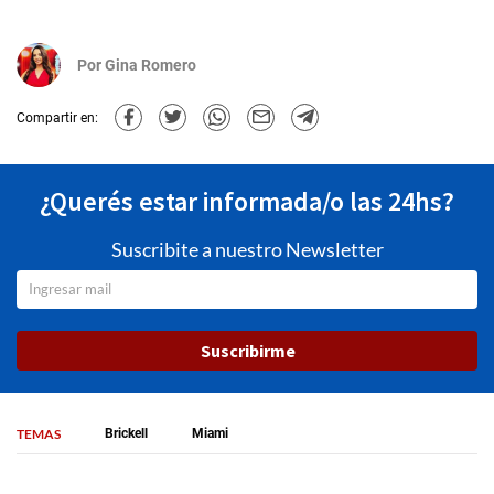
Por
Gina Romero
Compartir en:
¿Querés estar informada/o las 24hs?
Suscribite a nuestro Newsletter
Suscribirme
TEMAS
Brickell
Miami