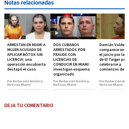
Notas relacionadas
ARRESTAN EN MIAMI A
DOS CUBANOS
Damián Valdez
MUJER ACUSADA DE
ARRESTADOS POR
comparece en co
APLICAR BÓTOX SIN
FRAUDE CON
el juicio por la 
LICENCIA: una
LICENCIAS DE
de El Taiger pod
operación encubierta
CONDUCIR EN MIAMI:
celebrarse a
destapó el caso
investigan esquema
comienzos de 2
organizado
Por Redacción América
Por Redacción América
Por Redacción Amé
Noticias Miami
Noticias Miami
Noticias Miami
DEJA TU COMENTARIO