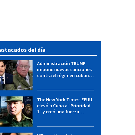
estacados del día
Administración TRUMP
impone nuevas sanciones
contra el régimen cubano:
OFAC incluye a López Miera
y entidades militares
The New York Times: EEUU
elevó a Cuba a "Prioridad
1" y creó una fuerza
especial de la CIA