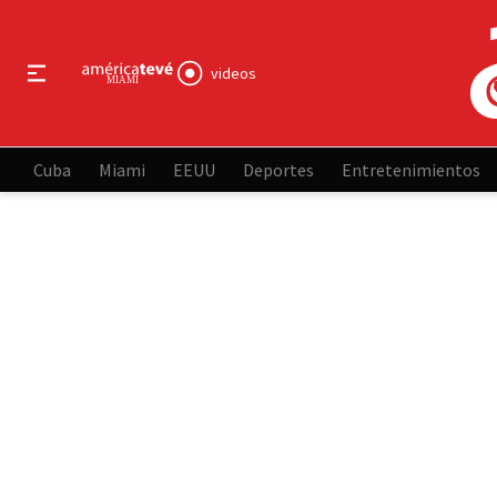
videos
Cuba
Miami
EEUU
Deportes
Entretenimientos