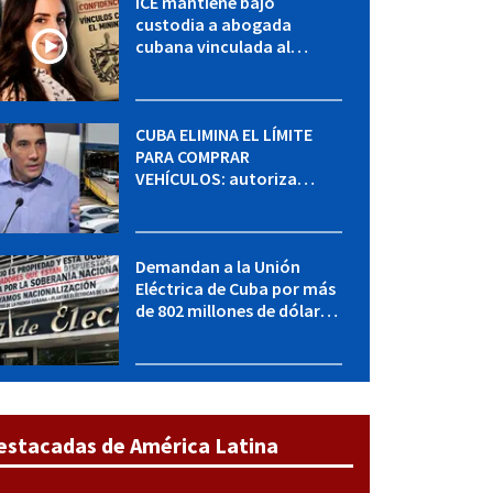
ICE mantiene bajo
custodia a abogada
cubana vinculada al
MININT: esto es lo que se
sabe del caso
CUBA ELIMINA EL LÍMITE
PARA COMPRAR
VEHÍCULOS: autoriza
adquirir autos sin
restricción de cantidad
Demandan a la Unión
Eléctrica de Cuba por más
de 802 millones de dólares
bajo la Ley Helms-Burton
estacadas de América Latina