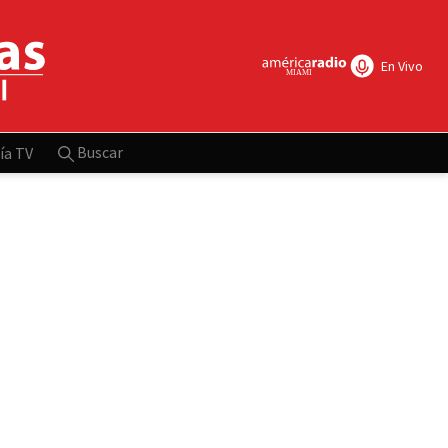
En Vivo
Buscar
ía TV