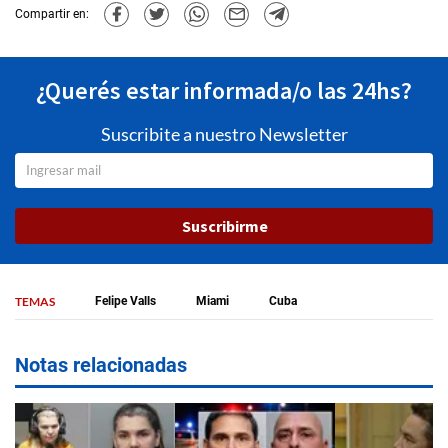
Compartir en:
¿Querés estar informada/o las 24hs?
Suscribite a nuestro Newsletter
Suscribirme
TEMAS
Felipe Valls
Miami
Cuba
Notas relacionadas