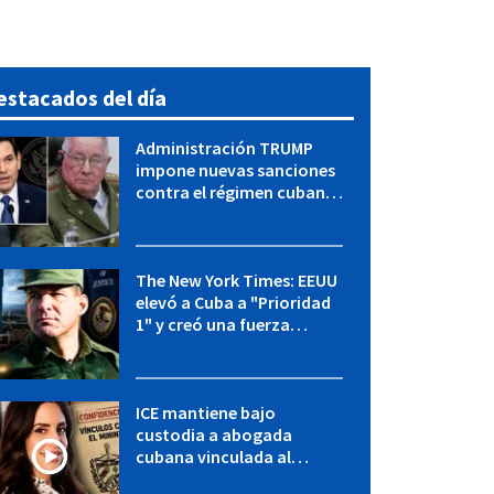
estacados del día
Administración TRUMP
impone nuevas sanciones
contra el régimen cubano:
OFAC incluye a López Miera
y entidades militares
The New York Times: EEUU
elevó a Cuba a "Prioridad
1" y creó una fuerza
especial de la CIA
ICE mantiene bajo
custodia a abogada
cubana vinculada al
MININT: esto es lo que se