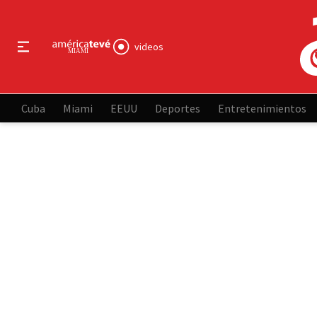
videos
Cuba
Miami
EEUU
Deportes
Entretenimientos