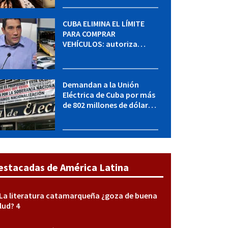
sabe del caso
CUBA ELIMINA EL LÍMITE
PARA COMPRAR
VEHÍCULOS: autoriza
adquirir autos sin
restricción de cantidad
Demandan a la Unión
Eléctrica de Cuba por más
de 802 millones de dólares
bajo la Ley Helms-Burton
estacadas de América Latina
La literatura catamarqueña ¿goza de buena
lud? 4