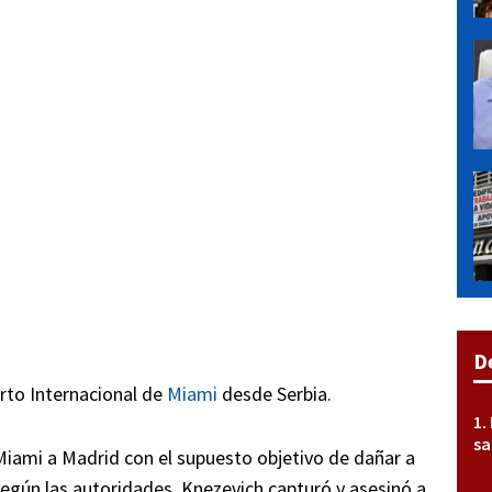
D
rto Internacional de
Miami
desde Serbia.
sa
Miami a Madrid con el supuesto objetivo de dañar a
egún las autoridades, Knezevich capturó y asesinó a