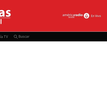
En Vivo
Buscar
ía TV