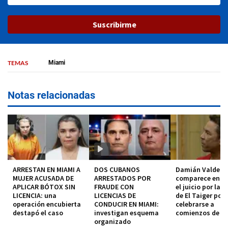
Suscribirme
TEMAS
Miami
Notas relacionadas
ARRESTAN EN MIAMI A
DOS CUBANOS
Damián Valdez
MUJER ACUSADA DE
ARRESTADOS POR
comparece en co
APLICAR BÓTOX SIN
FRAUDE CON
el juicio por la 
LICENCIA: una
LICENCIAS DE
de El Taiger pod
operación encubierta
CONDUCIR EN MIAMI:
celebrarse a
destapó el caso
investigan esquema
comienzos de 2
organizado