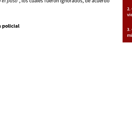
 el paso”
, los cuales fueron ignorados, de acuerdo
vi
 policial
mi