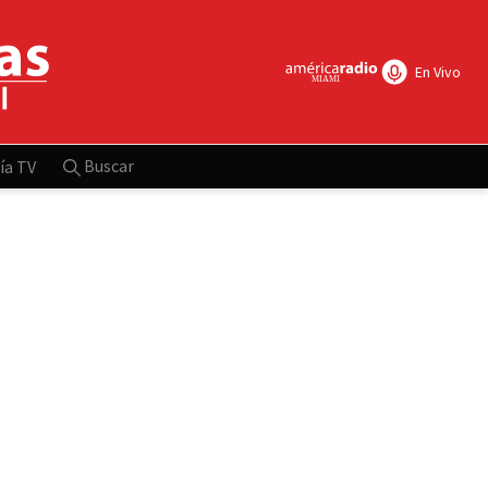
En Vivo
Buscar
ía TV