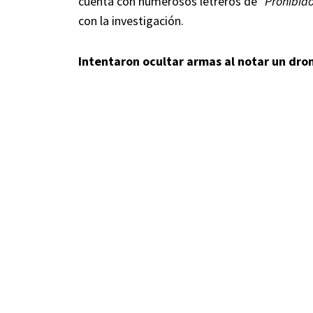
cuenta con numerosos letreros de
“Prohibido
con la investigación.
Intentaron ocultar armas al notar un dron