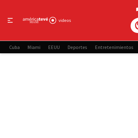
videos
Cuba
Miami
EEUU
Deportes
Entretenimientos