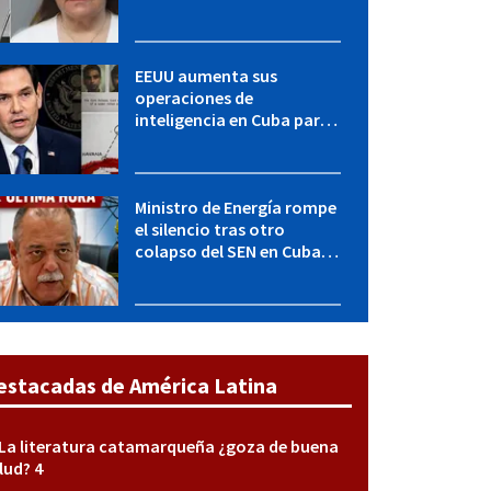
LICENCIA: una operación
encubierta destapó el
caso
EEUU aumenta sus
operaciones de
inteligencia en Cuba para
elevar la presión sobre el
régimen, según POLITICO
Ministro de Energía rompe
el silencio tras otro
colapso del SEN en Cuba:
"Seguimos adelante con
mucho empeño"
estacadas de América Latina
La literatura catamarqueña ¿goza de buena
lud? 4