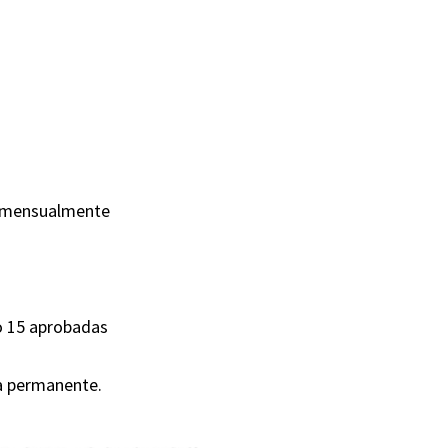
s mensualmente
lo 15 aprobadas
ia permanente.