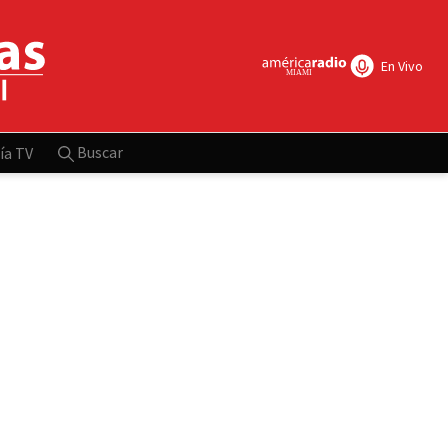
En Vivo
Buscar
ía TV