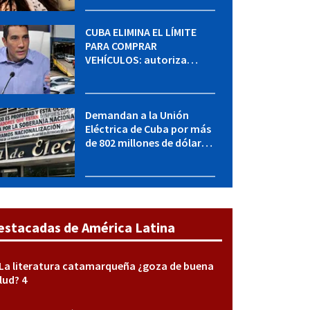
sabe del caso
CUBA ELIMINA EL LÍMITE
PARA COMPRAR
VEHÍCULOS: autoriza
adquirir autos sin
restricción de cantidad
Demandan a la Unión
Eléctrica de Cuba por más
de 802 millones de dólares
bajo la Ley Helms-Burton
estacadas de América Latina
La literatura catamarqueña ¿goza de buena
lud? 4