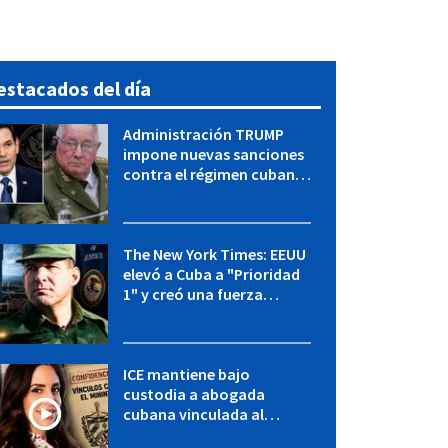
estacados del día
Administración TRUMP
impone nuevas sanciones
contra el régimen cubano:
OFAC incluye a López Miera
y entidades militares
The New York Times: EEUU
elevó a Cuba a "Prioridad
1" y creó una fuerza
especial de la CIA
ICE mantiene bajo
custodia a abogada
cubana vinculada al
MININT: esto es lo que se