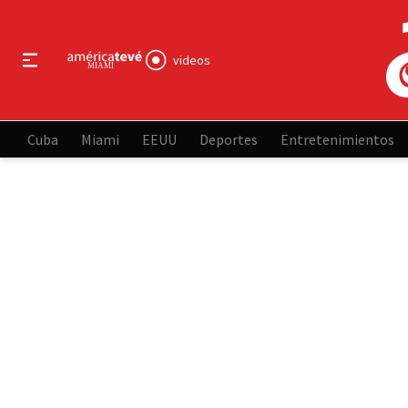
videos
Cuba
Miami
EEUU
Deportes
Entretenimientos