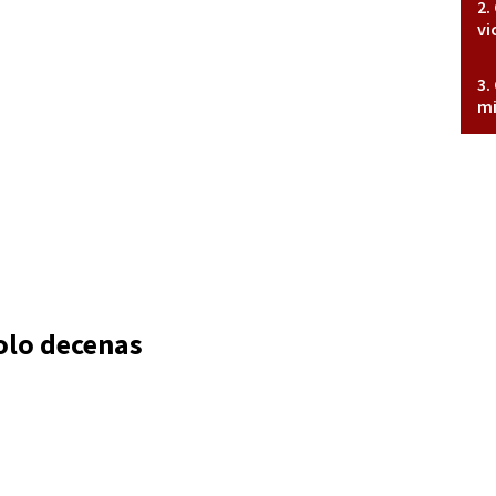
vi
mi
olo decenas