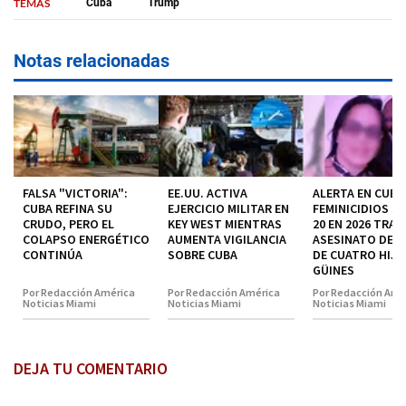
TEMAS
Cuba
Trump
Notas relacionadas
FALSA "VICTORIA":
EE.UU. ACTIVA
ALERTA EN CUBA
CUBA REFINA SU
EJERCICIO MILITAR EN
FEMINICIDIOS S
CRUDO, PERO EL
KEY WEST MIENTRAS
20 EN 2026 TRAS
COLAPSO ENERGÉTICO
AUMENTA VIGILANCIA
ASESINATO DE 
CONTINÚA
SOBRE CUBA
DE CUATRO HIJO
GÜINES
Por Redacción América
Por Redacción América
Por Redacción Amé
Noticias Miami
Noticias Miami
Noticias Miami
DEJA TU COMENTARIO