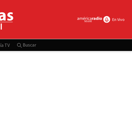
En Vivo
Buscar
ía TV