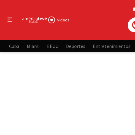
videos
Cuba
Miami
EEUU
Deportes
Entretenimientos