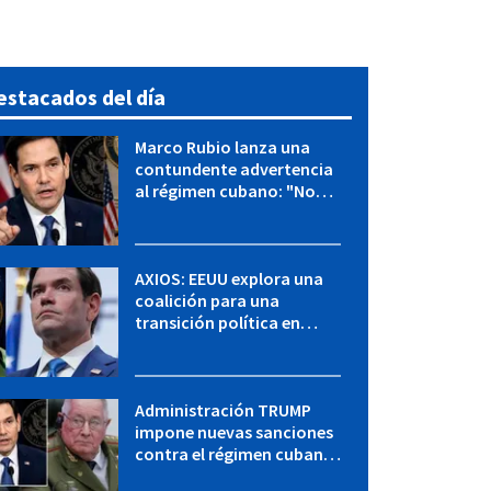
estacados del día
Marco Rubio lanza una
contundente advertencia
al régimen cubano: "No
hay válvulas de escape"
AXIOS: EEUU explora una
coalición para una
transición política en
Cuba y Marco Rubio habla
con "Raulito" Castro
Administración TRUMP
impone nuevas sanciones
contra el régimen cubano:
OFAC incluye a López Miera