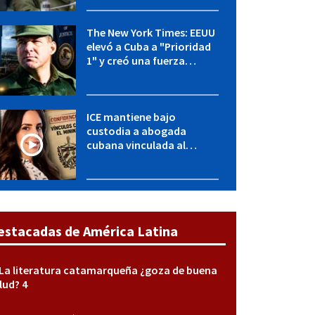
y entidades militares
The New York Times: EEUU
elevó a Cuba a "Prioridad
1" y creó una fuerza
especial de la CIA
ICE mantiene bajo
custodia a abogada
cubana vinculada al
MININT: esto es lo que se
sabe del caso
estacadas de América Latina
La literatura catamarqueña ¿goza de buena
lud? 4