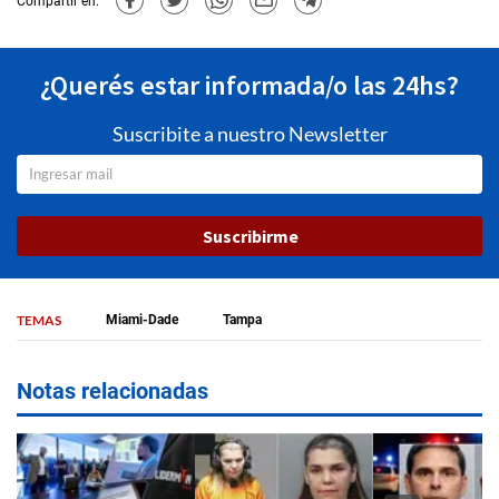
Compartir en:
¿Querés estar informada/o las 24hs?
Suscribite a nuestro Newsletter
Suscribirme
TEMAS
Miami-Dade
Tampa
Notas relacionadas