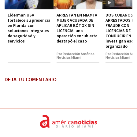
Liderman USA
ARRESTAN EN MIAMI A
DOS CUBANOS
fortalece su presencia
MUJER ACUSADA DE
ARRESTADOS P
en Florida con
APLICAR BÓTOX SIN
FRAUDE CON
soluciones integrales
LICENCIA: una
LICENCIAS DE
de seguridad y
operación encubierta
CONDUCIR EN MI
servicios
destapó el caso
investigan esq
organizado
Por Redacción América
Por Redacción Amé
Noticias Miami
Noticias Miami
DEJA TU COMENTARIO