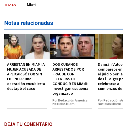
TEMAS
Miami
Notas relacionadas
ARRESTAN EN MIAMI A
DOS CUBANOS
Damián Valdez
MUJER ACUSADA DE
ARRESTADOS POR
comparece en co
APLICAR BÓTOX SIN
FRAUDE CON
el juicio por la 
LICENCIA: una
LICENCIAS DE
de El Taiger pod
operación encubierta
CONDUCIR EN MIAMI:
celebrarse a
destapó el caso
investigan esquema
comienzos de 2
organizado
Por Redacción América
Por Redacción Amé
Noticias Miami
Noticias Miami
DEJA TU COMENTARIO