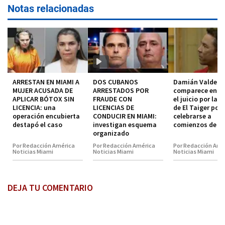
Notas relacionadas
ARRESTAN EN MIAMI A
DOS CUBANOS
Damián Valdez
MUJER ACUSADA DE
ARRESTADOS POR
comparece en co
APLICAR BÓTOX SIN
FRAUDE CON
el juicio por la 
LICENCIA: una
LICENCIAS DE
de El Taiger pod
operación encubierta
CONDUCIR EN MIAMI:
celebrarse a
destapó el caso
investigan esquema
comienzos de 2
organizado
Por Redacción América
Por Redacción América
Por Redacción Amé
Noticias Miami
Noticias Miami
Noticias Miami
DEJA TU COMENTARIO