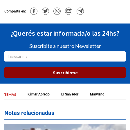
Compartir en:
¿Querés estar informada/o las 24hs?
Suscribite a nuestro Newsletter
Suscribirme
TEMAS
Kilmar Abrego
El Salvador
Maryland
Notas relacionadas