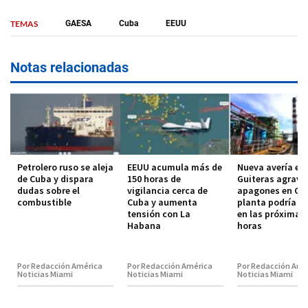
TEMAS
GAESA
Cuba
EEUU
Notas relacionadas
Petrolero ruso se aleja
EEUU acumula más de
Nueva avería en 
de Cuba y dispara
150 horas de
Guiteras agrava
dudas sobre el
vigilancia cerca de
apagones en Cu
combustible
Cuba y aumenta
planta podría vo
tensión con La
en las próximas
Habana
horas
Por Redacción América
Por Redacción América
Por Redacción Amé
Noticias Miami
Noticias Miami
Noticias Miami